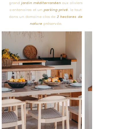
grand
jardin méditerranéen
aux oliviers
centenaires et un
parking privé
, le tout
dans un domaine clos de
2 hectares de
nature
préservée.