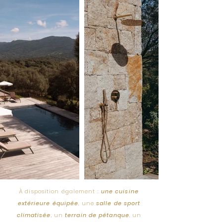
À disposition également :
une cuisine
extérieure équipée
, une
salle de sport
climatisée
, un
terrain de pétanque
, un