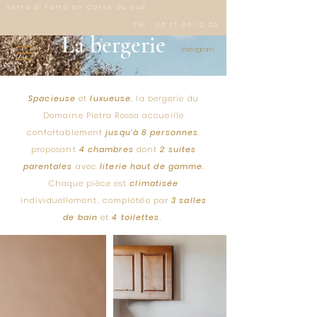
Serra di Ferro en Corse du sud
Tél :
06 17 80 12 50
La bergerie
Instagram
Spacieuse
et
luxueuse
, la bergerie du
Domaine Pietra Rossa accueille
confortablement
jusqu’à 8 personnes
,
proposant
4 chambres
dont
2 suites
parentales
avec
literie haut de gamme
.
Chaque pièce est
climatisée
individuellement, complétée par
3 salles
de bain
et
4 toilettes
.