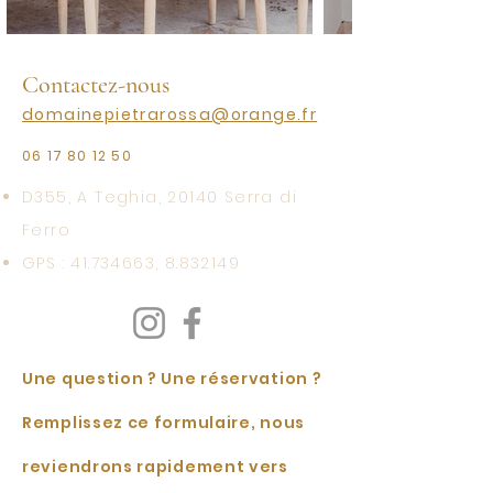
Contactez-nous
domainepietrarossa@orange.fr
06 17 80 12 50
D355, A Teghia, 20140 Serra di
Ferro
GPS :
41.734663
,
8.832149
Une question ? Une réservation ?
Remplissez ce formulaire, nous
reviendrons rapidement vers