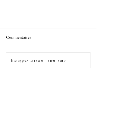
Commentaires
Rédigez un commentaire...
Bienvenue au Domaine
Contactez-nous
domainepietrarossa@orange.fr
06 17 80 12 50
D355, A Teghia, 20140 Serra di
Ferro