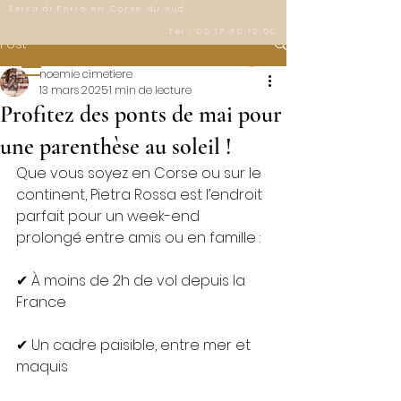
Serra di Ferro en Corse du sud
Tél :
06 17 80 12 50
Post
Instagram
noemie cimetiere
13 mars 2025
1 min de lecture
Profitez des ponts de mai pour
une parenthèse au soleil !
Que vous soyez en Corse ou sur le 
continent, Pietra Rossa est l’endroit 
parfait pour un week-end 
prolongé entre amis ou en famille :
✔ À moins de 2h de vol depuis la 
France
✔ Un cadre paisible, entre mer et 
maquis